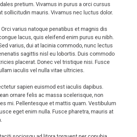
odales pretium. Vivamus in purus a orci cursus
at sollicitudin mauris. Vivamus nec luctus dolor.
 Orci varius natoque penatibus et magnis dis
ongue lacus, quis eleifend enim purus eu nibh.
 Sed varius, dui at lacinia commodo, nunc lectus
venenatis sagittis nisl eu lobortis. Duis commodo
cies placerat. Donec vel tristique nisi. Fusce
m iaculis vel nulla vitae ultricies.
sectetur sapien euismod est iaculis dapibus.
an ornare felis ac massa scelerisque, non
ales mi. Pellentesque et mattis quam. Vestibulum
 Fusce eget enim nulla. Fusce pharetra, mauris at
.
taciti sociosqu ad litora torquent per conubia