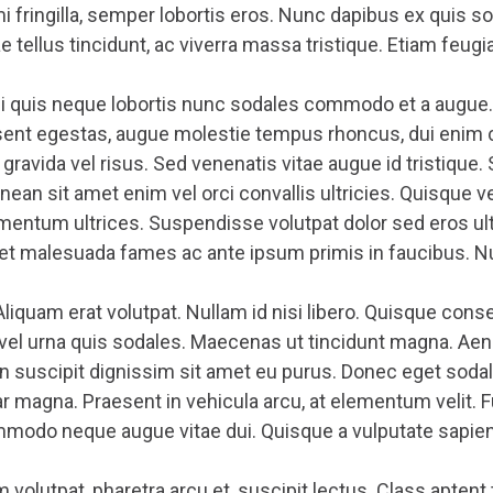
mi fringilla, semper lobortis eros. Nunc dapibus ex quis s
ae tellus tincidunt, ac viverra massa tristique. Etiam feugi
rbi quis neque lobortis nunc sodales commodo et a augue.
sent egestas, augue molestie tempus rhoncus, dui enim c
ravida vel risus. Sed venenatis vitae augue id tristique.
nean sit amet enim vel orci convallis ultricies. Quisque 
entum ultrices. Suspendisse volutpat dolor sed eros ultri
t malesuada fames ac ante ipsum primis in faucibus. Nulla
Aliquam erat volutpat. Nullam id nisi libero. Quisque con
l urna quis sodales. Maecenas ut tincidunt magna. Aene
en suscipit dignissim sit amet eu purus. Donec eget sod
inar magna. Praesent in vehicula arcu, at elementum velit.
 commodo neque augue vitae dui. Quisque a vulputate sapien
volutpat, pharetra arcu et, suscipit lectus. Class aptent 