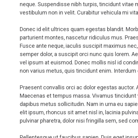
neque. Suspendisse nibh turpis, tincidunt vitae 
vestibulum non in velit. Curabitur vehicula mi vit
Donec id elit ultrices quam egestas blandit. Mo
parturient montes, nascetur ridiculus mus. Prae
Fusce ante neque, iaculis suscipit maximus nec, g
semper dolor, a suscipit orci nunc quis lorem. Ae
vel ipsum at euismod. Donec mollis nisl id condim
non varius metus, quis tincidunt enim. Interdum e
Praesent convallis orci ac dolor egestas auctor. 
Maecenas et tempus massa. Vivamus tincidunt ve
dapibus metus sollicitudin. Nam in urna eu sapi
elit ipsum, rhoncus sit amet nisl in, lacinia pulv
pulvinar pharetra, dolor nisi fringilla sem, sed
Pellentesque ut faucibus sapien. Duis eget ipsum 