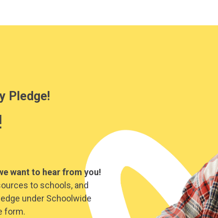
y Pledge!
!
we want to hear from you!
sources to schools, and
y Pledge under Schoolwide
e form.